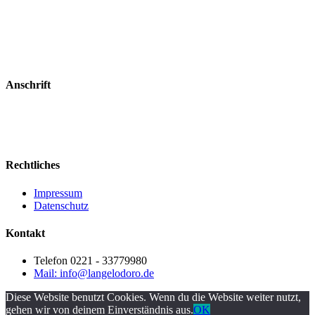
11:30 – 15:00 Uhr
17:30 – 23:00 Uhr
Samstag & Sonntag
17:30 – 23:00 Uhr
Montag Ruhetag
Anschrift
Ristorante L’Angelo D’Oro
Berrenrather Str. 197
50937 Köln-Sülz
Rechtliches
Impressum
Datenschutz
Kontakt
Telefon 0221 - 33779980
Mail: info@langelodoro.de
Diese Website benutzt Cookies. Wenn du die Website weiter nutzt,
gehen wir von deinem Einverständnis aus.
OK